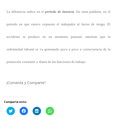
La diferencia radica en el
periodo de latencia
. En otras palabras, en el
periodo en que estuvo expuesto el trabajador al factor de riesgo. El
accidente se produce en un momento puntual, mientras que la
enfermedad laboral se va generando poco a poco a consecuencia de la
prestación constante y diaria de las funciones de trabajo.
¡Comenta y Comparte!
Comparte esto:
H
H
H
H
a
a
a
a
z
z
z
z