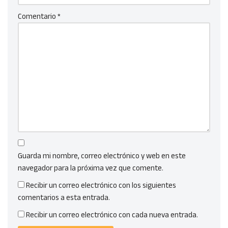
n
e
e
e
u
n
n
n
Comentario
*
n
u
u
u
a
n
n
n
v
a
a
a
e
v
v
v
n
e
e
e
t
n
n
n
a
t
t
t
n
a
a
a
a
n
n
n
n
a
a
a
u
n
n
n
e
u
u
u
v
e
e
e
a
v
v
v
)
a
a
a
)
)
)
Guarda mi nombre, correo electrónico y web en este
navegador para la próxima vez que comente.
Recibir un correo electrónico con los siguientes
comentarios a esta entrada.
Recibir un correo electrónico con cada nueva entrada.