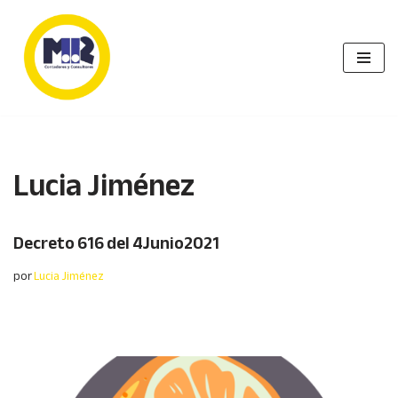
Saltar
al
contenido
Lucia Jiménez
Decreto 616 del 4Junio2021
por
Lucia Jiménez